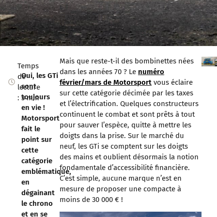
Mais que reste-t-il des bombinettes nées
Temps
dans les années 70 ? Le
numéro
Oui, les GTi
de
février/mars de Motorsport
vous éclaire
sont
lecture
sur cette catégorie décimée par les taxes
toujours
: 3 min
et l’électrification. Quelques constructeurs
en vie !
continuent le combat et sont prêts à tout
Motorsport
pour sauver l’espèce, quitte à mettre les
fait le
doigts dans la prise. Sur le marché du
point sur
neuf, les GTi se comptent sur les doigts
cette
des mains et oublient désormais la notion
catégorie
fondamentale d’accessibilité financière.
emblématique,
C’est simple, aucune marque n’est en
en
mesure de proposer une compacte à
dégainant
moins de 30 000 € !
le chrono
et en se