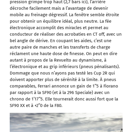
pression grimpe trop haut (2,7 bars ici), l’arrière
décroche facilement mais a l’avantage de devenir
mobile au freinage dégressif. La fenêtre semble étroite
pour obtenir un équilibre idéal, plus neutre. La fée
électronique accomplit des miracles et permet au
conducteur de réaliser des acrobaties en CT off, avec un
bel angle de dérive. En coupant les aides, c’est une
autre paire de manches et les transferts de charge
réclament une haute dose de finesse. On peut en dire
autant à propos de la Revuelto au dynamisme, à
l’électronique et au grip inférieurs (pneus pénalisants).
Dommage que nous n’ayons pas testé les Cup 2R qui
doivent apporter plus de sérénité à la limite. À pneus
comparables, Ferrari annonce un gain de 1’’5 à Fiorano
par rapport à la SF90 (et à la 296 Speciale) avec un
chrono de 1’17’’5. Elle tournerait donc aussi fort que la
SF90 XX et à +2’’0 de la F80.