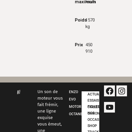
maximum
km/h
Poids
1570
kg
Prix
450
910
Un son de
ENZO
ACTUALITÉS
moteur vous
EVO
ESSAIS
fait frémir,
MOTORSPORT
FICHES COLLECTION
une ligne
NOS CHRONOS
OCTANE
exquise
OCCASIONS
vous émeut,
SHOP
une