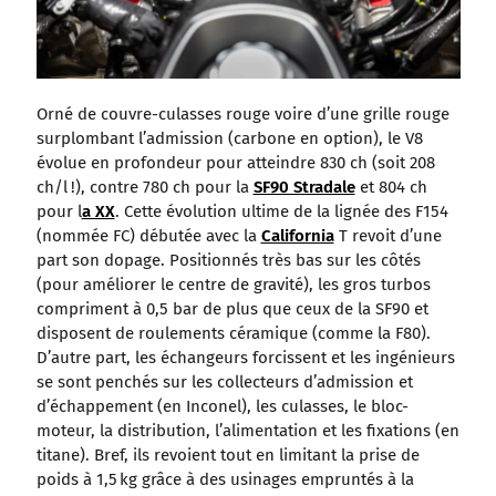
Orné de couvre-culasses rouge voire d’une grille rouge
surplombant l’admission (carbone en option), le V8
évolue en profondeur pour atteindre 830 ch (soit 208
ch/l !), contre 780 ch pour la
SF90 Stradale
et 804 ch
pour l
a XX
. Cette évolution ultime de la lignée des F154
(nommée FC) débutée avec la
California
T revoit d’une
part son dopage. Positionnés très bas sur les côtés
(pour améliorer le centre de gravité), les gros turbos
compriment à 0,5 bar de plus que ceux de la SF90 et
disposent de roulements céramique (comme la F80).
D’autre part, les échangeurs forcissent et les ingénieurs
se sont penchés sur les collecteurs d’admission et
d’échappement (en Inconel), les culasses, le bloc-
moteur, la distribution, l’alimentation et les fixations (en
titane). Bref, ils revoient tout en limitant la prise de
poids à 1,5 kg grâce à des usinages empruntés à la