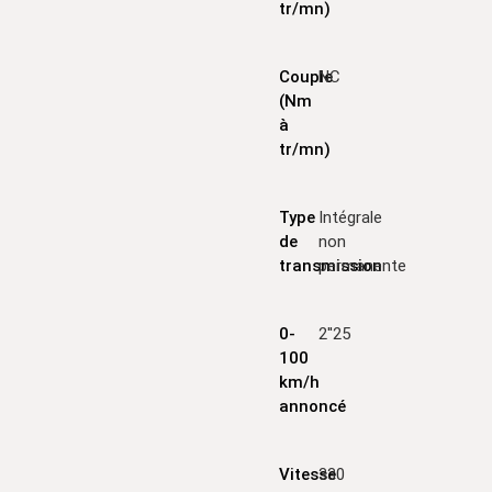
tr/mn)
Couple
NC
(Nm
à
tr/mn)
Type
Intégrale
de
non
transmission
permanente
0-
2''25
100
km/h
annoncé
Vitesse
330