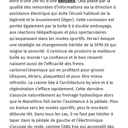
bord d’une 296 ou d’une
Revuelto
. Cela passe par la
qualité des remontées d’informations via la direction à
assistance électrique qui évite l’écueil habituel de la
légèreté et le louvoiement (léger). Cette connexion est
portée également par la boîte 8 à double embrayage,
aux réactions télépathiques et plus spectaculaires
qu’auparavant dans les modes sportifs. Ferrari évoque
une stratégie de changements héritée de la SF90 XX qui
soigne la sonorité. Il continue de produire la meilleure
boîte au monde ! La confiance et le bon ressenti
naissent aussi de l’efficacité des freins
carbone/céramique qui en profitent pour grossir
(disques, étriers, plaquettes) et pour être mieux
refroidis. La crainte liée à l’architecture by wire et à la
régénération s’efface rapidement. Cette dernière
s’associe naturellement au freinage hydraulique alors
que le Manettino fait varier l’assistance à la pédale. Plus
on évolue vers les modes sportifs, plus le mordant
déboule tôt. Dans tous les cas, il ne faut pas hésiter à
taper dans la pédale de gauche et l’électronique
s’occupe du reste, comme l’ABS Evo qui accomplit des