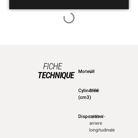
FICHE
Moteur
V8
TECHNIQUE
Cylindrée
3990
(cm3)
Disposition
central-
arriere
longitudinale