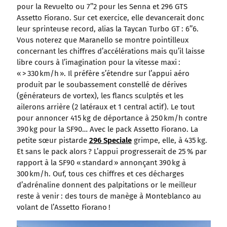
pour la Revuelto ou 7’’2 pour les Senna et 296 GTS
Assetto Fiorano. Sur cet exercice, elle devancerait donc
leur sprinteuse record, alias la Taycan Turbo GT : 6’’6.
Vous noterez que Maranello se montre pointilleux
concernant les chiffres d’accélérations mais qu’il laisse
libre cours à l’imagination pour la vitesse maxi :
« > 330 km/h ». Il préfère s’étendre sur l’appui aéro
produit par le soubassement constellé de dérives
(générateurs de vortex), les flancs sculptés et les
ailerons arrière (2 latéraux et 1 central actif). Le tout
pour annoncer 415 kg de déportance à 250 km/h contre
390 kg pour la SF90… Avec le pack Assetto Fiorano. La
petite sœur pistarde
296 Speciale
grimpe, elle, à 435 kg.
Et sans le pack alors ? L’appui progresserait de 25 % par
rapport à la SF90 « standard » annonçant 390 kg à
300 km/h. Ouf, tous ces chiffres et ces décharges
d’adrénaline donnent des palpitations or le meilleur
reste à venir : des tours de manège à Monteblanco au
volant de l’Assetto Fiorano !