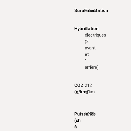
Suralimentation
Biturbo
Hybridation
3
électriques
(2
avant
et
1
arrière)
CO2
212
(g/km)
g/km
Puissance
1050
(ch
à