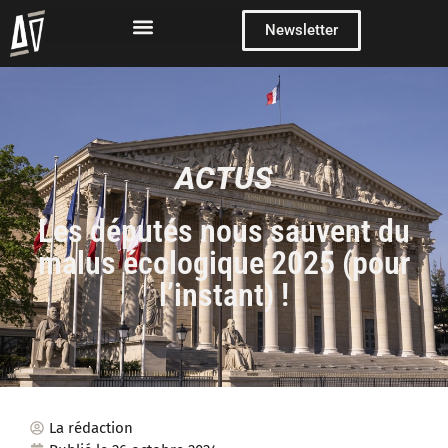
Newsletter
ACTUS
Les députés nous sauvent du
malus écologique 2025 (pour
l’instant) !
La rédaction