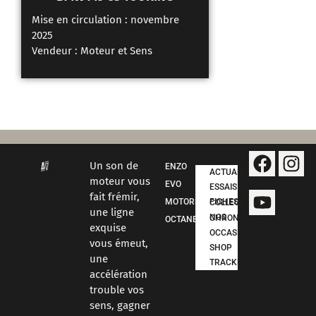
Mise en circulation : novembre
Mise en circulat
2025
Vendeur :
Moteur
Vendeur :
Moteur et Sens
Un son de
ENZO
ACTUALITÉS
moteur vous
EVO
ESSAIS
fait frémir,
MOTORSPORT
FICHES COLLECTION
une ligne
NOS CHRONOS
OCTANE
exquise
OCCASIONS
vous émeut,
SHOP
une
TRACKDAYS
accélération
trouble vos
sens, gagner