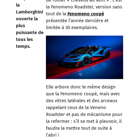
de rouler « cheveux au vent » : c’est
la
la Fenomeno Roadster, version sans
Lamborghini
tout de la
Fenomeno coupé
ouverte la
présentée l’année dernière et
plus
limitée à 30 exemplaires.
puissante de
tous les
temps.
Elle arbore donc le même design
que la Fenomeno coupé, mais avec
des vitres latérales et des arceaux
rappelant ceux de la Veneno
Roadster et pas de mécanisme pour
la refermer : s’il se met à pleuvoir, il
faudra la mettre tout de suite à
l’abri !