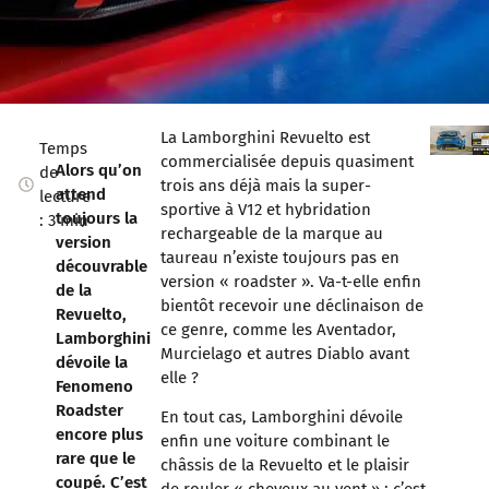
La Lamborghini Revuelto est
Temps
commercialisée depuis quasiment
Alors qu’on
de
trois ans déjà mais la super-
attend
lecture
sportive à V12 et hybridation
toujours la
: 3 min
rechargeable de la marque au
version
taureau n’existe toujours pas en
découvrable
version « roadster ». Va-t-elle enfin
de la
bientôt recevoir une déclinaison de
Revuelto,
ce genre, comme les Aventador,
Lamborghini
Murcielago et autres Diablo avant
dévoile la
elle ?
Fenomeno
Roadster
En tout cas, Lamborghini dévoile
encore plus
enfin une voiture combinant le
rare que le
châssis de la Revuelto et le plaisir
coupé. C’est