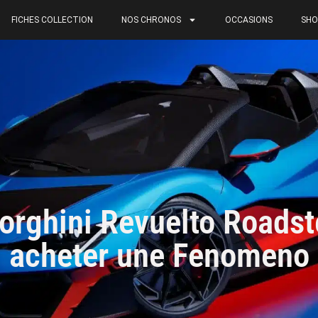
FICHES COLLECTION
NOS CHRONOS
OCCASIONS
SHO
rghini Revuelto Roadst
acheter une Fenomeno