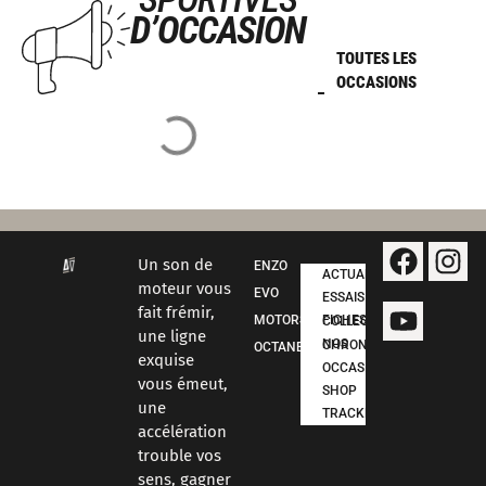
D’OCCASION
TOUTES LES
OCCASIONS
Un son de
ENZO
ACTUALITÉS
moteur vous
EVO
ESSAIS
fait frémir,
MOTORSPORT
FICHES COLLECTION
une ligne
NOS CHRONOS
OCTANE
exquise
OCCASIONS
vous émeut,
SHOP
une
TRACKDAYS
accélération
trouble vos
sens, gagner