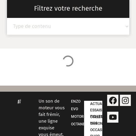
Filtrez votre recherche
Un son de
ENZO
ACTUALITÉS
moteur vous
EVO
ESSAIS
fait frémir,
MOTORSPORT
FICHES COLLECTION
une ligne
NOS CHRONOS
OCTANE
exquise
OCCASIONS
vous émeut,