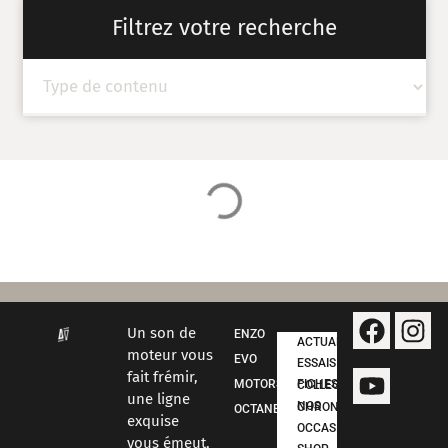
Filtrez votre recherche
Un son de
ENZO
ACTUALITÉS
moteur vous
EVO
ESSAIS
fait frémir,
MOTORSPORT
FICHES COLLECTION
une ligne
NOS CHRONOS
OCTANE
exquise
OCCASIONS
vous émeut,