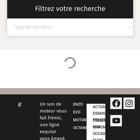
Filtrez votre recherche
Un son de
ENZO
ACTUALITÉS
moteur vous
EVO
ESSAIS
fait frémir,
MOTORSPORT
FICHES COLLECTION
une ligne
NOS CHRONOS
OCTANE
exquise
OCCASIONS
vous émeut,