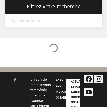
Filtrez votre recherche
Un son de
ENZO
ACTUALITÉS
moteur vous
EVO
ESSAIS
fait frémir,
MOTORSPORT
FICHES COLLECTION
une ligne
NOS CHRONOS
OCTANE
exquise
OCCASIONS
vous émeut,