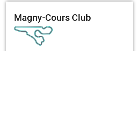
Magny-Cours Club
Date :
1 novembre 2011
Température :
8 °C
Pneumatiques :
Toyo Proxes R888
Poids mesuré :
1218 kg
Temps au tour :
1'27”34