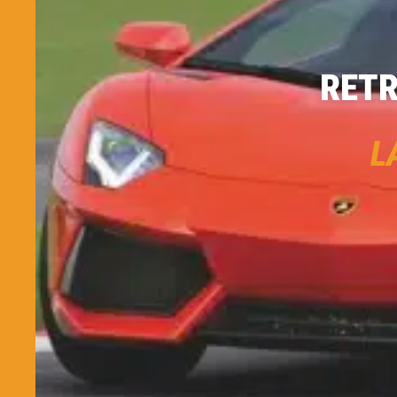
RETR
L