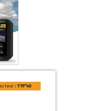
u tour :
1'19”40