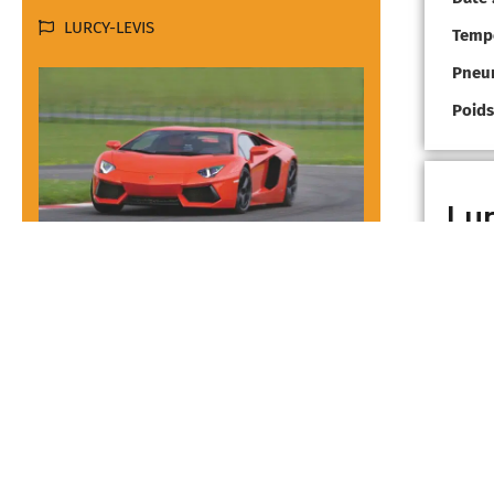
LURCY-LEVIS
Tempé
Pneu
Poids
Lur
Pneum
Poids