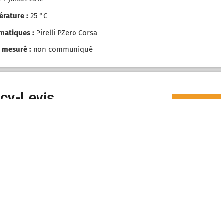
rature :
25 °C
matiques :
Pirelli PZero Corsa
 mesuré :
non communiqué
cy-Levis
0-10
0-20
40
100
atiques :
Pirelli PZero Corsa
 mesuré :
non communiqué