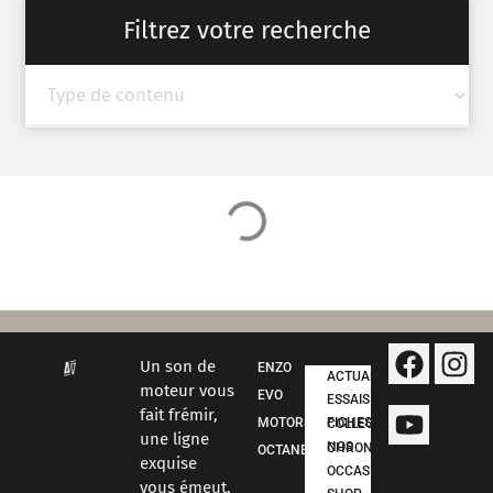
Filtrez votre recherche
Un son de
ENZO
ACTUALITÉS
moteur vous
EVO
ESSAIS
fait frémir,
MOTORSPORT
FICHES COLLECTION
une ligne
NOS CHRONOS
OCTANE
exquise
OCCASIONS
vous émeut,