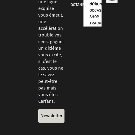
une ligne
NOS CHRONOS
OCTANE
exquise
OCCASIONS
vous émeut,
SHOP
une
TRACKDAYS
accélération
trouble vos
sens, gagner
un dixième
vous excite,
si c’est le
cas, vous ne
le savez
peut-être
pas mais
vous êtes
Carfans.
Newsletter