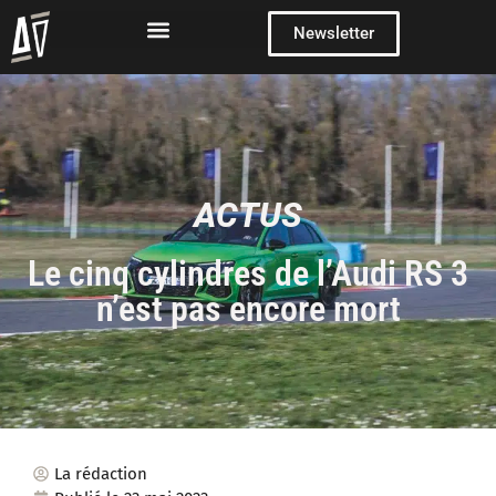
Newsletter
ACTUS
Le cinq cylindres de l’Audi RS 3
n’est pas encore mort
La rédaction