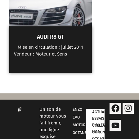
AUDI R8 GT
Mise en circulation : juillet 2011
Vendeur :
Moteur et Sens
Un son de
ENZO
ACTUALITÉS
moteur vous
EVO
ESSAIS
fait frémir,
MOTORSPORT
FICHES COLLECTION
une ligne
NOS CHRONOS
OCTANE
exquise
OCCASIONS