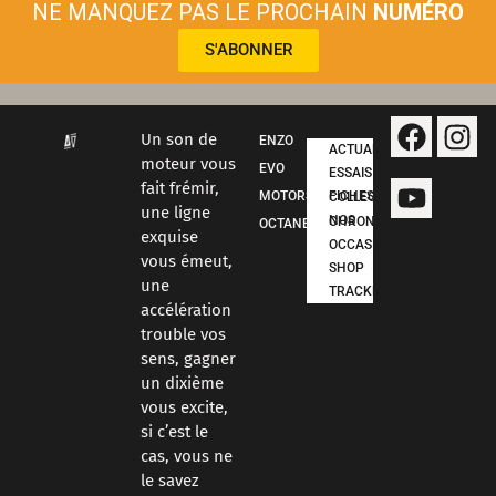
NE MANQUEZ PAS LE PROCHAIN
NUMÉRO
S'ABONNER
Un son de
ENZO
ACTUALITÉS
moteur vous
EVO
ESSAIS
fait frémir,
MOTORSPORT
FICHES COLLECTION
une ligne
NOS CHRONOS
OCTANE
exquise
OCCASIONS
vous émeut,
SHOP
une
TRACKDAYS
accélération
trouble vos
sens, gagner
un dixième
vous excite,
si c’est le
cas, vous ne
le savez