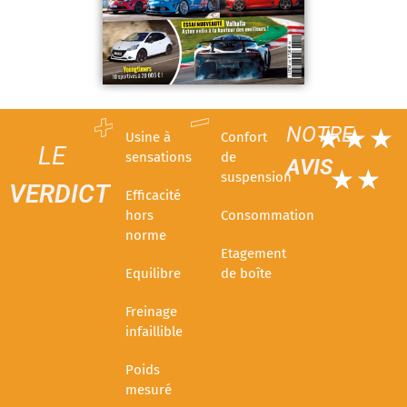
NOTRE
☆
☆
☆
Usine à
Confort
LE
sensations
de
AVIS
☆
☆
suspension
VERDICT
Efficacité
hors
Consommation
norme
Etagement
Equilibre
de boîte
Freinage
infaillible
Poids
mesuré