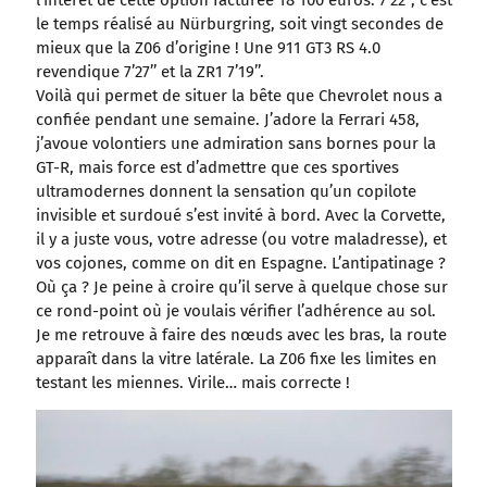
le temps réalisé au Nürburgring, soit vingt secondes de
mieux que la Z06 d’origine ! Une 911 GT3 RS 4.0
revendique 7’27’’ et la ZR1 7’19’’.
Voilà qui permet de situer la bête que Chevrolet nous a
confiée pendant une semaine. J’adore la Ferrari 458,
j’avoue volontiers une admiration sans bornes pour la
GT-R, mais force est d’admettre que ces sportives
ultramodernes donnent la sensation qu’un copilote
invisible et surdoué s’est invité à bord. Avec la Corvette,
il y a juste vous, votre adresse (ou votre maladresse), et
vos cojones, comme on dit en Espagne. L’antipatinage ?
Où ça ? Je peine à croire qu’il serve à quelque chose sur
ce rond-point où je voulais vérifier l’adhérence au sol.
Je me retrouve à faire des nœuds avec les bras, la route
apparaît dans la vitre latérale. La Z06 fixe les limites en
testant les miennes. Virile… mais correcte !