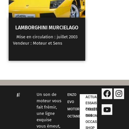
LAMBORGHINI MURCIELAGO
LAMBORGHI
SPYDER P
Mise en circulation : juillet 2003
Vendeur :
Moteur et Sens
Mise en circula
Vendeur :
Moteur
Un son de
ENZO
ACTUALITÉS
moteur vous
EVO
ESSAIS
fait frémir,
MOTORSPORT
FICHES COLLECTION
une ligne
NOS CHRONOS
OCTANE
exquise
OCCASIONS
vous émeut,
SHOP