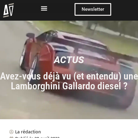
Newsletter
ACTUS
Avez-vous déjà vu (et entendu) une
Lamborghini Gallardo diesel ?
La rédaction